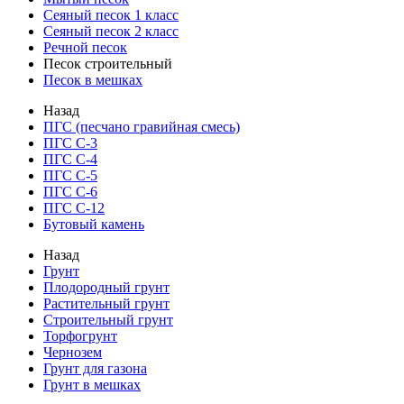
Сеяный песок 1 класс
Сеяный песок 2 класс
Речной песок
Песок строительный
Песок в мешках
Назад
ПГС (песчано гравийная смесь)
ПГС С-3
ПГС С-4
ПГС С-5
ПГС С-6
ПГС С-12
Бутовый камень
Назад
Грунт
Плодородный грунт
Растительный грунт
Строительный грунт
Торфогрунт
Чернозем
Грунт для газона
Грунт в мешках