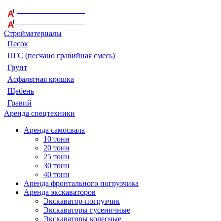
+375 29 164-08-33
+375 44 759-98-15
Стройматериалы
Песок
ПГС (песчано гравийная смесь)
Грунт
Асфальтная крошка
Щебень
Гравий
Аренда спецтехники
Аренда самосвала
10 тонн
20 тонн
25 тонн
30 тонн
40 тонн
Аренда фронтального погрузчика
Аренда экскаваторов
Экскаватор-погрузчик
Экскаваторы гусеничные
Экскаваторы колесные