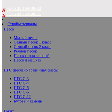
+375 29 164-08-33
+375 44 759-98-15
Стройматериалы
Песок
Мытый песок
Сеяный песок 1 класс
Сеяный песок 2 класс
Речной песок
Песок строительный
Песок в мешках
ПГС (песчано гравийная смесь)
ПГС С-3
ПГС С-4
ПГС С-5
ПГС С-6
ПГС С-12
Бутовый камень
Грунт