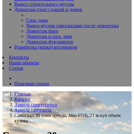
Вывоз строительного мусора
Демонтаж (снос) зданий и домов
Снос дома
Вывоз мусора самосвалами после демонтажа
Демонтаж бани
Демонтаж и снос дачи
Демонтаж фундамента
Разработка (копка) котлованов
Контакты
Наши объекты
Статьи
Полезные статьи
Главная
Каталог
Аренда спецтехники
Аренда самосвала
Самосвал 30 тонн аренда, Маз 6516, 21 м.куб объем
кузова