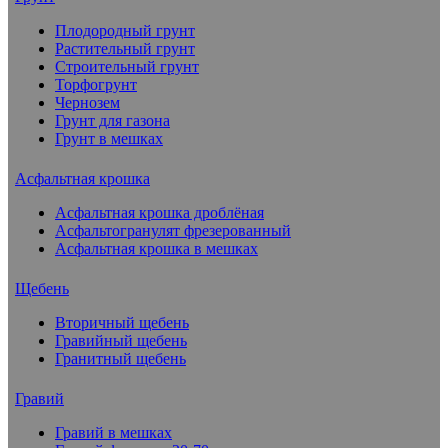
Плодородный грунт
Растительный грунт
Строительный грунт
Торфогрунт
Чернозем
Грунт для газона
Грунт в мешках
Асфальтная крошка
Асфальтная крошка дроблёная
Асфальтогранулят фрезерованный
Асфальтная крошка в мешках
Щебень
Вторичный щебень
Гравийный щебень
Гранитный щебень
Гравий
Гравий в мешках