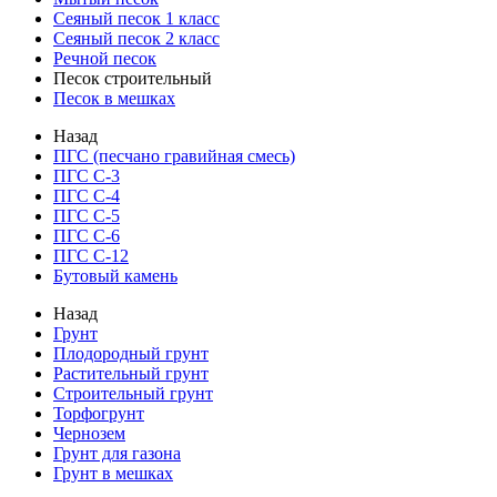
Сеяный песок 1 класс
Сеяный песок 2 класс
Речной песок
Песок строительный
Песок в мешках
Назад
ПГС (песчано гравийная смесь)
ПГС С-3
ПГС С-4
ПГС С-5
ПГС С-6
ПГС С-12
Бутовый камень
Назад
Грунт
Плодородный грунт
Растительный грунт
Строительный грунт
Торфогрунт
Чернозем
Грунт для газона
Грунт в мешках