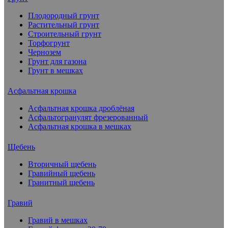
Плодородный грунт
Растительный грунт
Строительный грунт
Торфогрунт
Чернозем
Грунт для газона
Грунт в мешках
Асфальтная крошка
Асфальтная крошка дроблёная
Асфальтогранулят фрезерованный
Асфальтная крошка в мешках
Щебень
Вторичный щебень
Гравийный щебень
Гранитный щебень
Гравий
Гравий в мешках