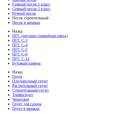
Сеяный песок 1 класс
Сеяный песок 2 класс
Речной песок
Песок строительный
Песок в мешках
Назад
ПГС (песчано гравийная смесь)
ПГС С-3
ПГС С-4
ПГС С-5
ПГС С-6
ПГС С-12
Бутовый камень
Назад
Грунт
Плодородный грунт
Растительный грунт
Строительный грунт
Торфогрунт
Чернозем
Грунт для газона
Грунт в мешках