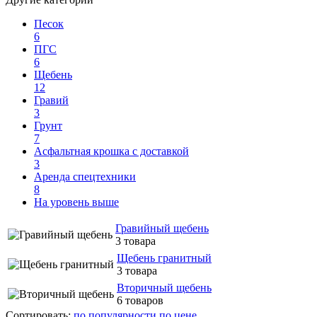
Песок
6
ПГС
6
Щебень
12
Гравий
3
Грунт
7
Асфальтная крошка с доставкой
3
Аренда спецтехники
8
На уровень выше
Гравийный щебень
3 товара
Щебень гранитный
3 товара
Вторичный щебень
6 товаров
Сортировать:
по популярности
по цене