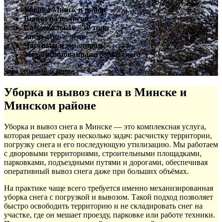
Уборка Минск и район
Вывоз на полигон
Самосвалы 10 - 30 тонн
Заказ день в день
Частным и юр. лицам
Механизированная уборка снега
Заказать вывоз снега
Уборка и вывоз снега в Минске и
Минском районе
Уборка и вывоз снега в Минске — это комплексная услуга,
которая решает сразу несколько задач: расчистку территории,
погрузку снега и его последующую утилизацию. Мы работаем
с дворовыми территориями, строительными площадками,
парковками, подъездными путями и дорогами, обеспечивая
оперативный вывоз снега даже при больших объёмах.
На практике чаще всего требуется именно механизированная
уборка снега с погрузкой и вывозом. Такой подход позволяет
быстро освободить территорию и не складировать снег на
участке, где он мешает проезду, парковке или работе техники.