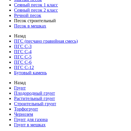
Сеяный песок 1 класс
Сеяный песок 2 класс
Речной песок
Песок строительный
Песок в мешках
Назад
ПГС (песчано гравийная смесь)
ПГС С-3
ПГС С-4
ПГС С-5
ПГС С-6
ПГС С-12
Бутовый камень
Назад
Грунт
Плодородный грунт
Растительный грунт
Строительный грунт
Торфогрунт
Чернозем
Грунт для газона
Грунт в мешках