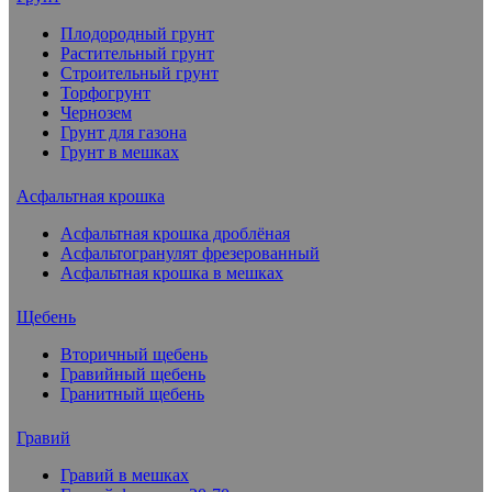
Плодородный грунт
Растительный грунт
Строительный грунт
Торфогрунт
Чернозем
Грунт для газона
Грунт в мешках
Асфальтная крошка
Асфальтная крошка дроблёная
Асфальтогранулят фрезерованный
Асфальтная крошка в мешках
Щебень
Вторичный щебень
Гравийный щебень
Гранитный щебень
Гравий
Гравий в мешках