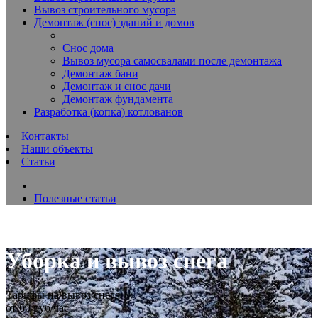
Вывоз строительного мусора
Демонтаж (снос) зданий и домов
Снос дома
Вывоз мусора самосвалами после демонтажа
Демонтаж бани
Демонтаж и снос дачи
Демонтаж фундамента
Разработка (копка) котлованов
Контакты
Наши объекты
Статьи
Полезные статьи
Уборка и вывоз снега
Тарифы на вывоз снега
от 60 руб/час