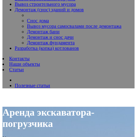
Вывоз строительного мусора
Демонтаж (снос) зданий и домов
Снос дома
Вывоз мусора самосвалами после демонтажа
Демонтаж бани
Демонтаж и снос дачи
Демонтаж фундамента
Разработка (копка) котлованов
Контакты
Наши объекты
Статьи
Полезные статьи
Аренда экскаватора-
погрузчика