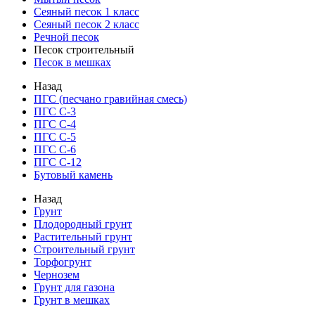
Сеяный песок 1 класс
Сеяный песок 2 класс
Речной песок
Песок строительный
Песок в мешках
Назад
ПГС (песчано гравийная смесь)
ПГС С-3
ПГС С-4
ПГС С-5
ПГС С-6
ПГС С-12
Бутовый камень
Назад
Грунт
Плодородный грунт
Растительный грунт
Строительный грунт
Торфогрунт
Чернозем
Грунт для газона
Грунт в мешках