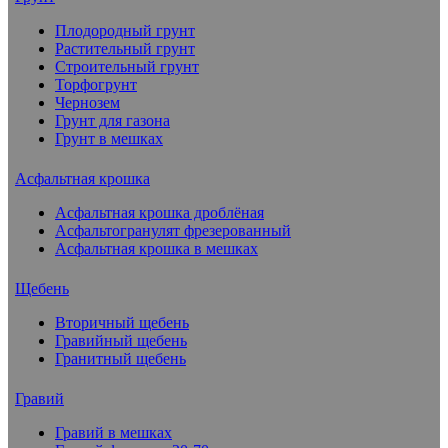
Плодородный грунт
Растительный грунт
Строительный грунт
Торфогрунт
Чернозем
Грунт для газона
Грунт в мешках
Асфальтная крошка
Асфальтная крошка дроблёная
Асфальтогранулят фрезерованный
Асфальтная крошка в мешках
Щебень
Вторичный щебень
Гравийный щебень
Гранитный щебень
Гравий
Гравий в мешках