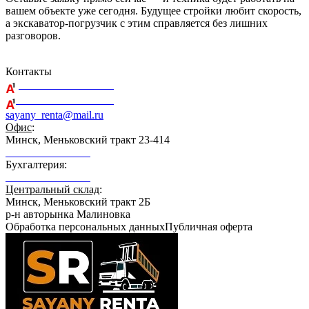
вашем объекте уже сегодня. Будущее стройки любит скорость,
а экскаватор-погрузчик с этим справляется без лишних
разговоров.
Контакты
+375 29 164-08-33
+375 44 759-98-15
sayany_renta@mail.ru
Офис
:
Минск, Меньковский тракт 23-414
+375 29 164-08-33
Бухгалтерия:
+375 29 689-21-89
Центральный склад
:
Минск, Меньковский тракт 2Б
р-н авторынка Малиновка
Обработка персональных данных
Публичная оферта