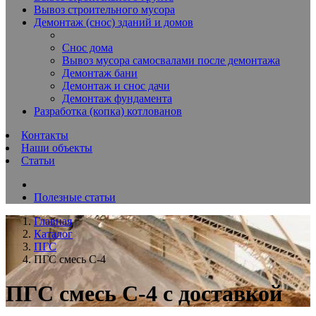
Вывоз строительного мусора
Демонтаж (снос) зданий и домов
Снос дома
Вывоз мусора самосвалами после демонтажа
Демонтаж бани
Демонтаж и снос дачи
Демонтаж фундамента
Разработка (копка) котлованов
Контакты
Наши объекты
Статьи
Полезные статьи
Главная
Каталог
ПГС
ПГС смесь С-4
ПГС смесь С-4 с доставкой