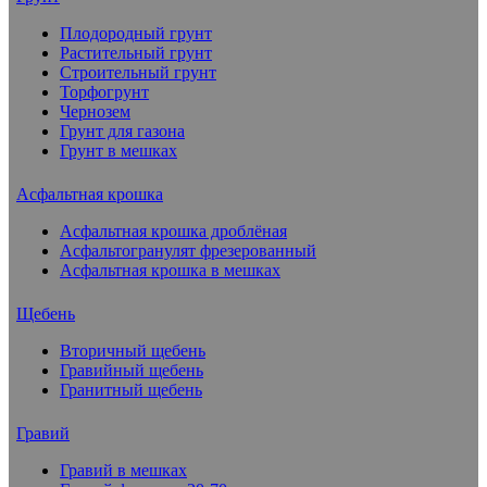
Плодородный грунт
Растительный грунт
Строительный грунт
Торфогрунт
Чернозем
Грунт для газона
Грунт в мешках
Асфальтная крошка
Асфальтная крошка дроблёная
Асфальтогранулят фрезерованный
Асфальтная крошка в мешках
Щебень
Вторичный щебень
Гравийный щебень
Гранитный щебень
Гравий
Гравий в мешках