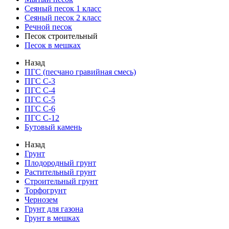
Сеяный песок 1 класс
Сеяный песок 2 класс
Речной песок
Песок строительный
Песок в мешках
Назад
ПГС (песчано гравийная смесь)
ПГС С-3
ПГС С-4
ПГС С-5
ПГС С-6
ПГС С-12
Бутовый камень
Назад
Грунт
Плодородный грунт
Растительный грунт
Строительный грунт
Торфогрунт
Чернозем
Грунт для газона
Грунт в мешках