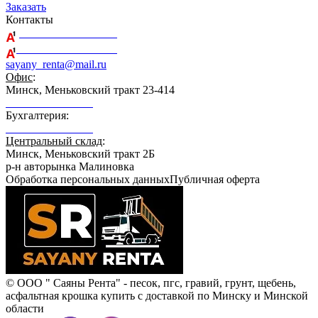
Заказать
Контакты
+375 29 164-08-33
+375 44 759-98-15
sayany_renta@mail.ru
Офис
:
Минск, Меньковский тракт 23-414
+375 29 164-08-33
Бухгалтерия:
+375 29 689-21-89
Центральный склад
:
Минск, Меньковский тракт 2Б
р-н авторынка Малиновка
Обработка персональных данных
Публичная оферта
© ООО " Саяны Рента" - песок, пгс, гравий, грунт, щебень,
асфальтная крошка купить с доставкой по Минску и Минской
области