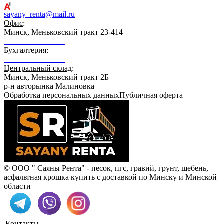
+375 44 759-98-15
sayany_renta@mail.ru
Офис
:
Минск, Меньковский тракт 23-414
+375 29 164-08-33
Бухгалтерия:
+375 29 689-21-89
Центральный склад
:
Минск, Меньковский тракт 2Б
р-н авторынка Малиновка
Обработка персональных данных
Публичная оферта
© ООО " Саяны Рента" - песок, пгс, гравий, грунт, щебень,
асфальтная крошка купить с доставкой по Минску и Минской
области
Контакты