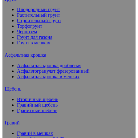
Плодородный грунт
Растительный грунт
Строительный грунт
Торфогрунт
Чернозем
Грунт для газона
Грунт в мешках
Асфальтная крошка
Асфальтная крошка дроблёная
Асфальтогранулят фрезерованный
Асфальтная крошка в мешках
Щебень
Вторичный щебень
Гравийный щебень
Гранитный щебень
Гравий
Гравий в мешках