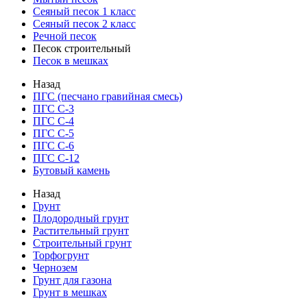
Сеяный песок 1 класс
Сеяный песок 2 класс
Речной песок
Песок строительный
Песок в мешках
Назад
ПГС (песчано гравийная смесь)
ПГС С-3
ПГС С-4
ПГС С-5
ПГС С-6
ПГС С-12
Бутовый камень
Назад
Грунт
Плодородный грунт
Растительный грунт
Строительный грунт
Торфогрунт
Чернозем
Грунт для газона
Грунт в мешках