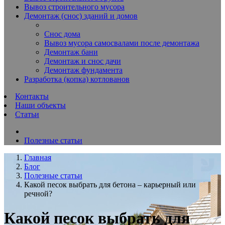
Вывоз строительного мусора
Демонтаж (снос) зданий и домов
Снос дома
Вывоз мусора самосвалами после демонтажа
Демонтаж бани
Демонтаж и снос дачи
Демонтаж фундамента
Разработка (копка) котлованов
Контакты
Наши объекты
Статьи
Полезные статьи
Главная
Блог
Полезные статьи
Какой песок выбрать для бетона – карьерный или
речной?
Какой песок выбрать для