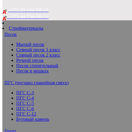
+375 29 164-08-33
+375 44 759-98-15
Стройматериалы
Песок
Мытый песок
Сеяный песок 1 класс
Сеяный песок 2 класс
Речной песок
Песок строительный
Песок в мешках
ПГС (песчано гравийная смесь)
ПГС С-3
ПГС С-4
ПГС С-5
ПГС С-6
ПГС С-12
Бутовый камень
Грунт