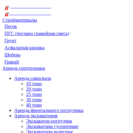
+375 29 164-08-33
+375 44 759-98-15
Стройматериалы
Песок
ПГС (песчано гравийная смесь)
Грунт
Асфальтная крошка
Щебень
Гравий
Аренда спецтехники
Аренда самосвала
10 тонн
20 тонн
25 тонн
30 тонн
40 тонн
Аренда фронтального погрузчика
Аренда экскаваторов
Экскаватор-погрузчик
Экскаваторы гусеничные
Экскаваторы колесные