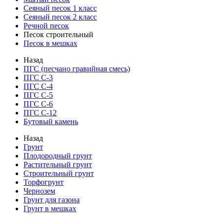
Сеяный песок 1 класс
Сеяный песок 2 класс
Речной песок
Песок строительный
Песок в мешках
Назад
ПГС (песчано гравийная смесь)
ПГС С-3
ПГС С-4
ПГС С-5
ПГС С-6
ПГС С-12
Бутовый камень
Назад
Грунт
Плодородный грунт
Растительный грунт
Строительный грунт
Торфогрунт
Чернозем
Грунт для газона
Грунт в мешках